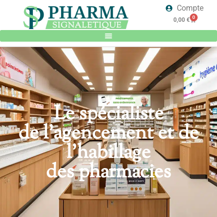
Compte
0
0,00
€
Le spécialiste
de l'agencement et de
l'habillage
des pharmacies