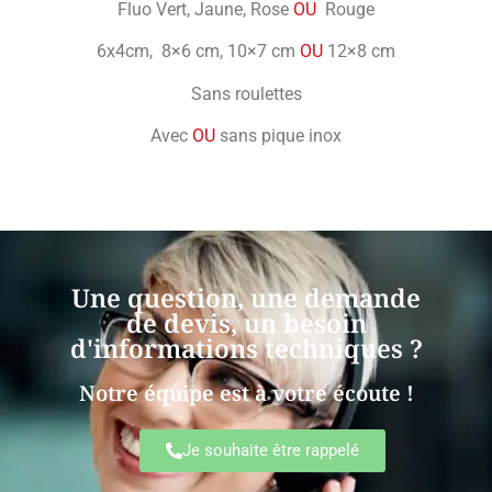
Fluo Vert, Jaune, Rose
OU
Rouge
6x4cm, 8×6 cm, 10×7 cm
OU
12×8 cm
Sans roulettes
Avec
OU
sans pique inox
Une question, une demande
de devis, un besoin
d'informations techniques ?
Notre équipe est à votre écoute !
Je souhaite être rappelé