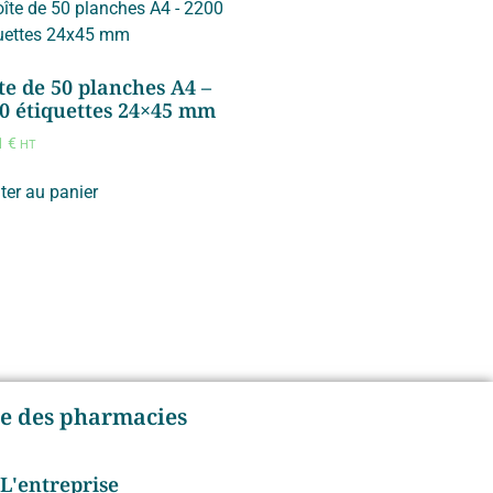
te de 50 planches A4 –
0 étiquettes 24×45 mm
1
€
HT
ter au panier
age des pharmacies
L'entreprise