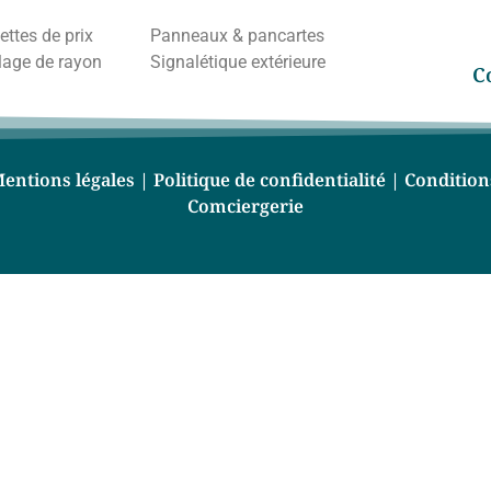
ettes de prix
Panneaux & pancartes
lage de rayon
Signalétique extérieure
C
entions légales
|
Politique de confidentialité
|
Condition
Comciergerie