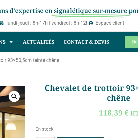
ans d'expertise en
signalétique sur-mesure
po
lundi-jeudi : 8h-17h | vendredi : 8h-12h
Espace client
NS
ACTUALITÉS
CONTACT & DEVIS
Bo
toir 93×50,5cm teinté chêne
Chevalet de trottoir 93
chêne
118,39
€
H
En stock