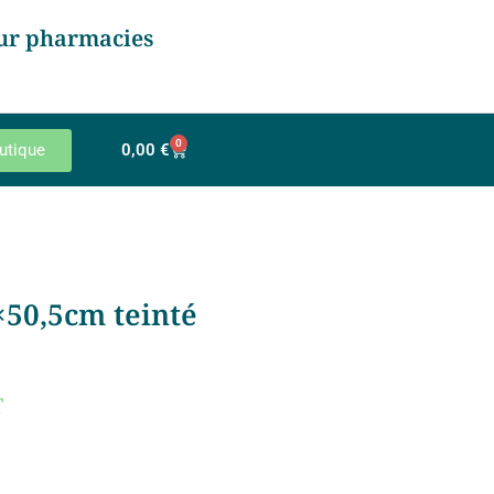
ur pharmacies
0
utique
0,00
€
×50,5cm teinté
T