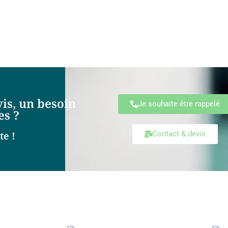
is, un besoin
Je souhaite être rappelé
es ?
te !
Contact & devis