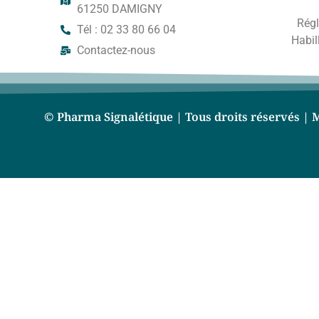
61250 DAMIGNY
Régl
Tél : 02 33 80 66 04
Habil
Contactez-nous
© Pharma Signalétique | Tous droits réservés |
M