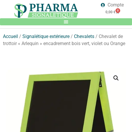
Compte
0
0,00
€
Accueil
/
Signalétique extérieure
/
Chevalets
/ Chevalet de
trottoir « Arlequin » encadrement bois vert, violet ou Orange