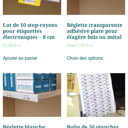
Lot de 10 stop-rayons
Réglette transparente
pour étiquettes
adhésive plate pour
électroniques – 8 cm
étagère bois ou métal
21,50
€
From
1,75
€
HT
HT
Ajouter au panier
Choix des options
Réglette blanche
Boîte de 50 planches