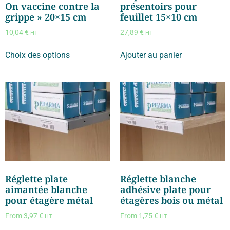
On vaccine contre la
présentoirs pour
grippe » 20×15 cm
feuillet 15×10 cm
10,04
€
27,89
€
HT
HT
Choix des options
Ajouter au panier
Réglette plate
Réglette blanche
aimantée blanche
adhésive plate pour
pour étagère métal
étagères bois ou métal
From
3,97
€
From
1,75
€
HT
HT