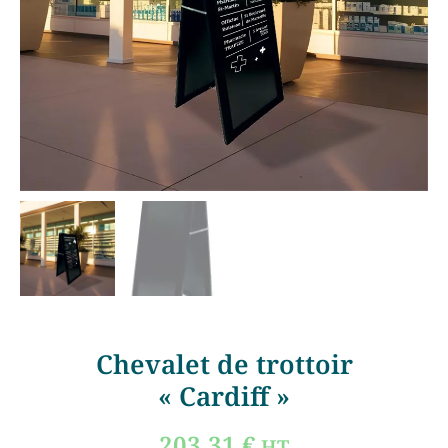
Chevalet de trottoir
« Cardiff »
203,31
€
HT