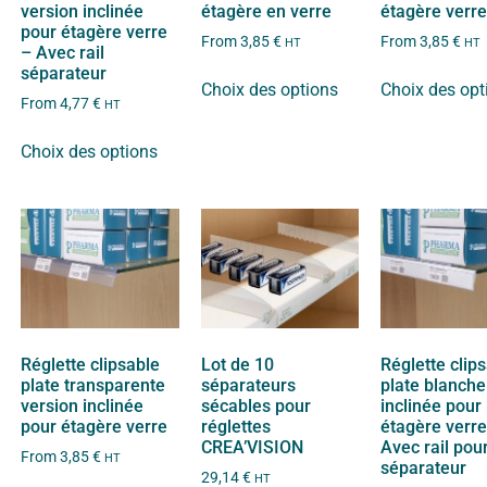
version inclinée
étagère en verre
étagère verr
pour étagère verre
From
3,85
€
From
3,85
€
HT
HT
– Avec rail
séparateur
Choix des options
Choix des opt
From
4,77
€
HT
Choix des options
Réglette clipsable
Lot de 10
Réglette clip
plate transparente
séparateurs
plate blanche
version inclinée
sécables pour
inclinée pour
pour étagère verre
réglettes
étagère verre
CREA’VISION
Avec rail pou
From
3,85
€
HT
séparateur
29,14
€
HT