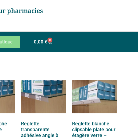
ur pharmacies
0
utique
0,00
€
nche
Réglette
Réglette blanche
e
transparente
clipsable plate pour
adhésive angle à
étagère verre –