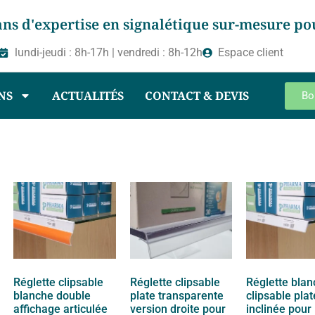
ans d'expertise en
signalétique sur-mesure
po
lundi-jeudi : 8h-17h | vendredi : 8h-12h
Espace client
NS
ACTUALITÉS
CONTACT & DEVIS
Bo
Réglette clipsable
Réglette clipsable
Réglette bla
blanche double
plate transparente
clipsable plat
affichage articulée
version droite pour
inclinée pour