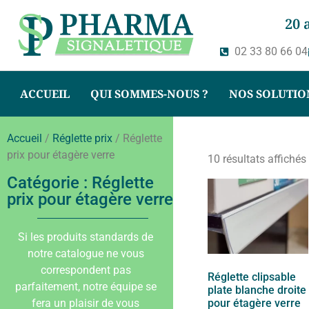
20 
02 33 80 66 04
ACCUEIL
QUI SOMMES-NOUS ?
NOS SOLUTIO
Accueil
/
Réglette prix
/ Réglette
prix pour étagère verre
10 résultats affichés
Catégorie : Réglette
prix pour étagère verre
Si les produits standards de
notre catalogue ne vous
correspondent pas
Réglette clipsable
parfaitement, notre équipe se
plate blanche droite
fera un plaisir de vous
pour étagère verre