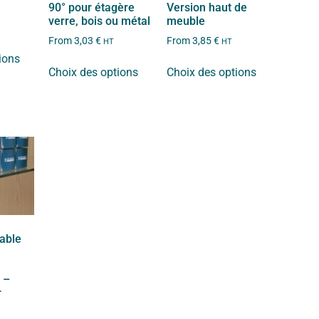
e
90° pour étagère
Version haut de
verre, bois ou métal
meuble
From
3,03
€
From
3,85
€
HT
HT
ions
Choix des options
Choix des options
sable
 –
r