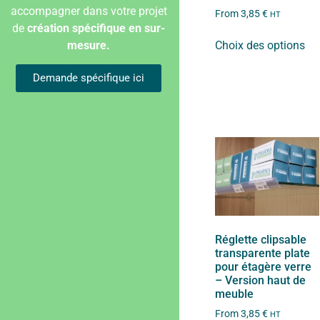
accompagner dans votre projet
From
3,85
€
HT
de
création spécifique en sur-
mesure.
Choix des options
Demande spécifique ici
Réglette clipsable
transparente plate
pour étagère verre
– Version haut de
meuble
From
3,85
€
HT