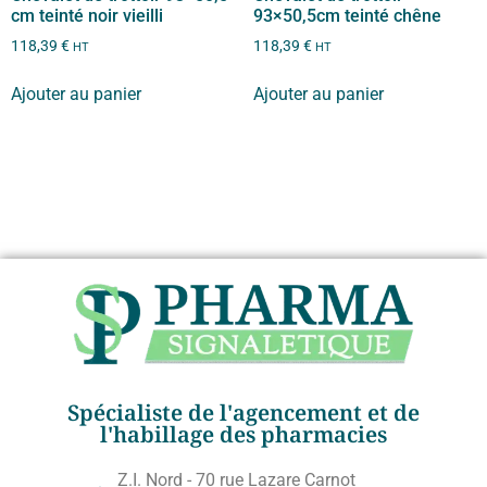
cm teinté noir vieilli
93×50,5cm teinté chêne
118,39
€
118,39
€
HT
HT
Ajouter au panier
Ajouter au panier
Spécialiste de l'agencement et de
l'habillage des pharmacies
Z.I. Nord - 70 rue Lazare Carnot